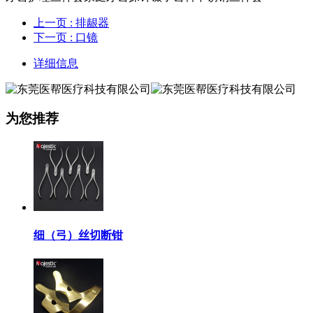
上一页
: 排龈器
下一页
: 口镜
详细信息
为您推荐
细（弓）丝切断钳