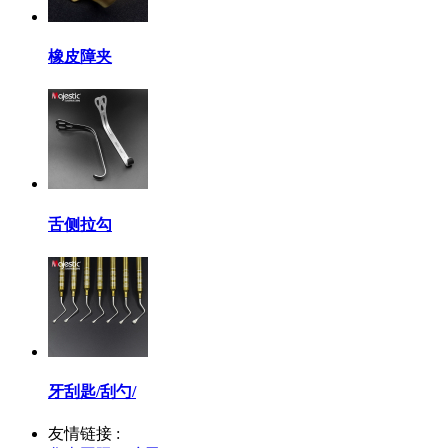
橡皮障夹
舌侧拉勾
牙刮匙/刮勺/
友情链接 :