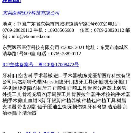
联系我们
东莞医帮医疗科技有限公司
地点：中国广东省东莞市南城街道清华路1号609室 电话：
0769-28820112 手机：18938566688 传真：0769-28820112 邮
箱：info@ebonmed.com
东莞医帮医疗科技有限公司 ©2008-2021 地址：东莞市南城区
清华路1号609室 电话：0769-28820112
ICP主体备案号：粤ICP备17008472号
牙科|口腔|齿科|手术器械|进口手术器械|东莞医帮医疗科技有限
公司|马杰斯特代理|Majestic|拔牙钳|拔牙工具|牙挺|微创牙挺|丁
字挺|螺旋挺|微创拔牙刀|正畸钳|正畸工具|骨膜分离器|上颌窦
外提工具|骨粉充填器|牙周膜工具|骨膜拉伸器|手术拉钩|手术器
械|手术剪|止血钳|S剪|牙龈剪|种植器械|种植包|种植工具|树脂
充填器|带齿刮匙|镊子|爱迪生镊|无损伤镊|牙科弯镊|洁治器|刮
治器|龈下洁治器|