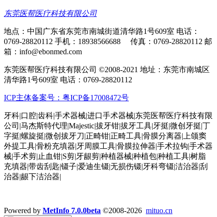
东莞医帮医疗科技有限公司
地点：中国广东省东莞市南城街道清华路1号609室 电话：
0769-28820112 手机：18938566688 传真：0769-28820112 邮
箱：info@ebonmed.com
东莞医帮医疗科技有限公司 ©2008-2021 地址：东莞市南城区
清华路1号609室 电话：0769-28820112
ICP主体备案号：粤ICP备17008472号
牙科|口腔|齿科|手术器械|进口手术器械|东莞医帮医疗科技有限
公司|马杰斯特代理|Majestic|拔牙钳|拔牙工具|牙挺|微创牙挺|丁
字挺|螺旋挺|微创拔牙刀|正畸钳|正畸工具|骨膜分离器|上颌窦
外提工具|骨粉充填器|牙周膜工具|骨膜拉伸器|手术拉钩|手术器
械|手术剪|止血钳|S剪|牙龈剪|种植器械|种植包|种植工具|树脂
充填器|带齿刮匙|镊子|爱迪生镊|无损伤镊|牙科弯镊|洁治器|刮
治器|龈下洁治器|
Powered by
MetInfo 7.0.0beta
©2008-2026
mituo.cn