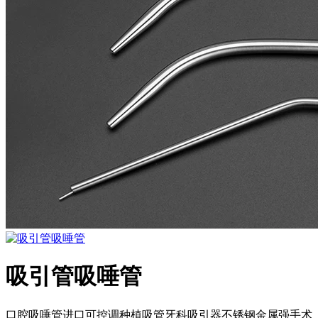
吸引管吸唾管
口腔吸唾管进口可控调种植吸管牙科吸引器不锈钢金属强手术