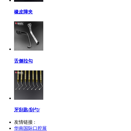
橡皮障夹
舌侧拉勾
牙刮匙/刮勺/
友情链接 :
华南国际口腔展